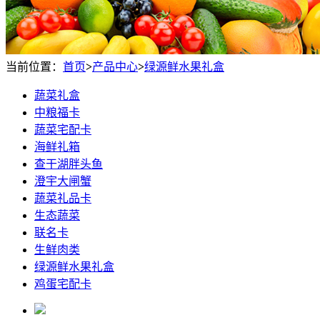
当前位置：
首页
>
产品中心
>
绿源鲜水果礼盒
蔬菜礼盒
中粮福卡
蔬菜宅配卡
海鲜礼箱
查干湖胖头鱼
澄宇大闸蟹
蔬菜礼品卡
生态蔬菜
联名卡
生鲜肉类
绿源鲜水果礼盒
鸡蛋宅配卡