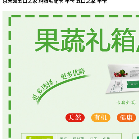
京禾园五口之家 鸡蛋宅配卡 年卡 五口之家 年卡